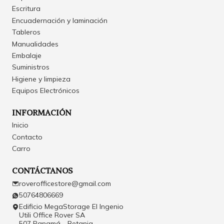
Escritura
Encuadernación y laminación
Tableros
Manualidades
Embalaje
Suministros
Higiene y limpieza
Equipos Electrónicos
INFORMACIÓN
Inicio
Contacto
Carro
CONTÁCTANOS
roverofficestore@gmail.com
50764806669
Edificio MegaStorage El Ingenio
Utili Office Rover SA
507 Panamá - Betania