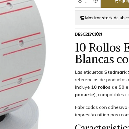
Agreg
Cantidad
Mostrar stock de ubic
DESCRIPCIÓN
10 Rollos 
Blancas co
Las etiquetas
Studmark 
referencias de productos 
incluye
10 rollos de 50 e
paquete)
, compatibles c
Fabricadas con adhesivo d
impresión nítida para com
Característic