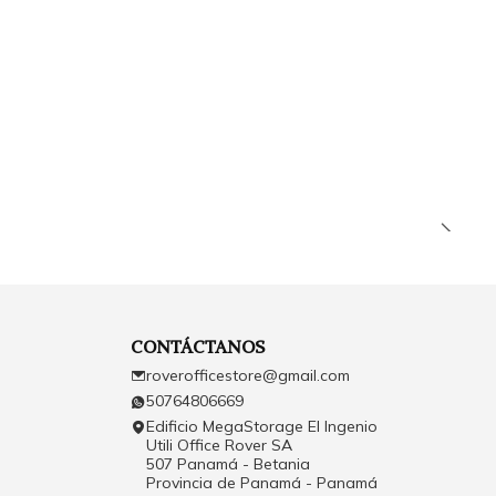
CONTÁCTANOS
roverofficestore@gmail.com
50764806669
Edificio MegaStorage El Ingenio
Utili Office Rover SA
507 Panamá - Betania
Provincia de Panamá - Panamá