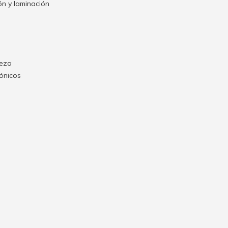
n y laminación
ieza
rónicos