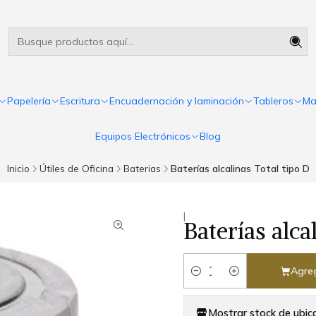
Útiles escolares Panamá
Leer más
Papelería
Escritura
Encuadernación y laminación
Tableros
Ma
Equipos Electrónicos
Blog
Inicio
Útiles de Oficina
Baterias
Baterías alcalinas Total tipo D
|
Baterías alca
Agreg
Cantidad
Mostrar stock de ubic