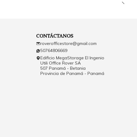
CONTÁCTANOS
roverofficestore@gmail.com
50764806669
Edificio MegaStorage El Ingenio
Utili Office Rover SA
507 Panamá - Betania
Provincia de Panamá - Panamá