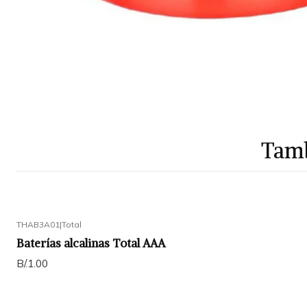
Tamb
THAB3A01
|
Total
Baterías alcalinas Total AAA
B/.1.00