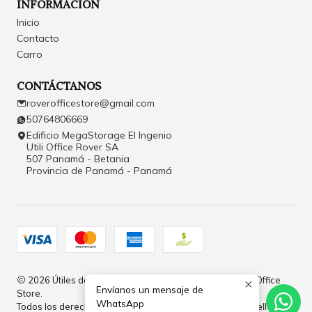
INFORMACIÓN
Inicio
Contacto
Carro
CONTÁCTANOS
roverofficestore@gmail.com
50764806669
Edificio MegaStorage El Ingenio
Utili Office Rover SA
507 Panamá - Betania
Provincia de Panamá - Panamá
2026 Útiles de Oficina y Papelería en Panamá | Rover Office
Envíanos un mensaje de
Store.
WhatsApp
Todos los derechos reservados.
Desarrollado por Jumpseller
.