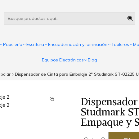
Útiles escolares Panamá
Leer más
Papelería
Escritura
Encuadernación y laminación
Tableros
Ma
Equipos Electrónicos
Blog
balar
Dispensador de Cinta para Embalaje 2" Studmark ST-02225 Us
|
Dispensador 
Studmark ST
Empaque y Se