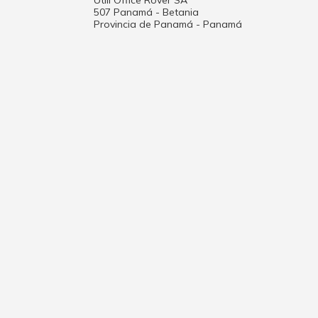
Utili Office Rover SA
507 Panamá - Betania
Provincia de Panamá - Panamá