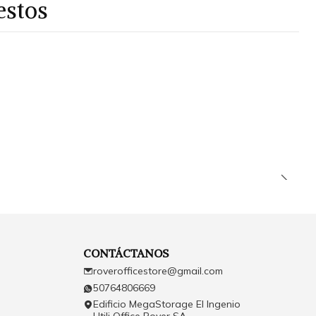
estos
CONTÁCTANOS
roverofficestore@gmail.com
50764806669
Edificio MegaStorage El Ingenio