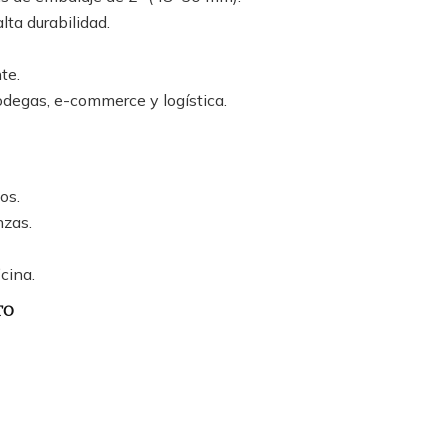
lta durabilidad.
te.
bodegas, e-commerce y logística.
os.
zas.
icina.
TO