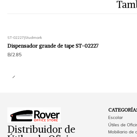
Tamb
ST-02227
|
Studmark
Dispensador grande de tape ST-02227
B/.2.85
CATEGORÍA
Escolar
Útiles de Ofic
Distribuidor de
Mobiliario de 