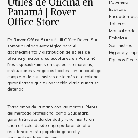
Útiles de Oficina en
Papelería
Panamá | Rover
Escritura
Encuadernació
Office Store
Tableros
Manualidades
Embalaje
En
Rover Office Store
(Utili Office Rover, S.A.)
Suministros
somos tu aliado estratégico para el
abastecimiento y distribución de
útiles de
Higiene y limp
oficina y materiales escolares en Panamá
.
Equipos Elect
Nos especializamos en equipar a empresas,
instituciones y negocios locales con un catálogo
completo de suministros de la más alta calidad,
garantizando que tu operación diaria nunca se
detenga.
Trabajamos de la mano con las marcas líderes
del mercado profesional como
Studmark
,
garantizándote durabilidad y rendimiento en
cada artículo, desde engrapadoras de alta
resistencia hasta papelería general y
consumibles tecnológicos.