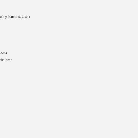
n y laminación
ieza
rónicos