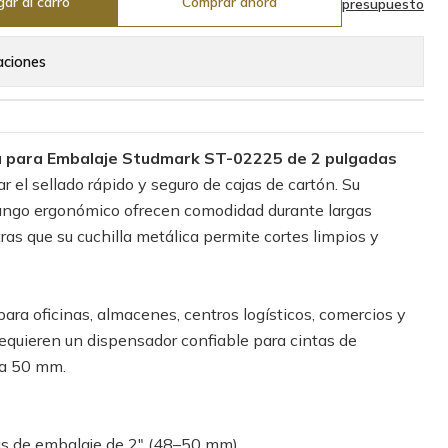
ar al carro
Comprar ahora
presupuesto
aciones
a para Embalaje Studmark ST-02225 de 2 pulgadas
ar el sellado rápido y seguro de cajas de cartón. Su
mango ergonómico ofrecen comodidad durante largas
ras que su cuchilla metálica permite cortes limpios y
ara oficinas, almacenes, centros logísticos, comercios y
equieren un dispensador confiable para cintas de
 a 50 mm.
s de embalaje de 2" (48–50 mm).