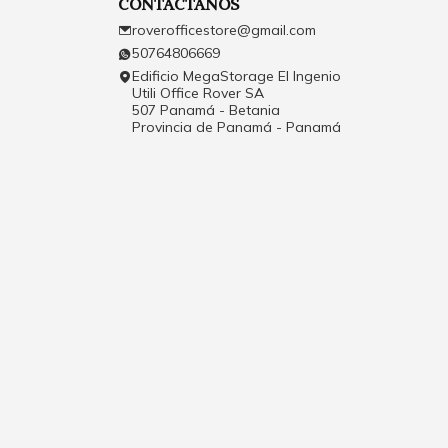
CONTÁCTANOS
roverofficestore@gmail.com
50764806669
Edificio MegaStorage El Ingenio
Utili Office Rover SA
507 Panamá - Betania
Provincia de Panamá - Panamá