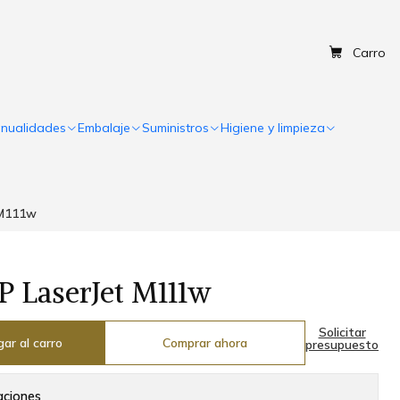
Carro
nualidades
Embalaje
Suministros
Higiene y limpieza
 M111w
P LaserJet M111w
Solicitar
ar al carro
Comprar ahora
presupuesto
aciones