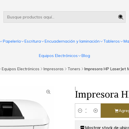
Útiles escolares Panamá
Leer más
Papelería
Escritura
Encuadernación y laminación
Tableros
Ma
Equipos Electrónicos
Blog
Equipos Electrónicos
Impresoras
Toners
Impresora HP LaserJet
|
Impresora H
Agreg
Cantidad
Mostrar stock de ubic