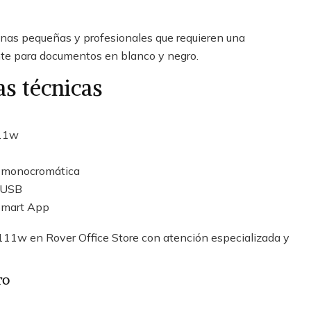
inas pequeñas y profesionales que requieren una
ente para documentos en blanco y negro.
as técnicas
111w
r monocromática
y USB
Smart App
11w en Rover Office Store con atención especializada y
TO