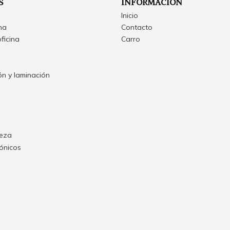
S
INFORMACIÓN
Inicio
ina
Contacto
oficina
Carro
n y laminación
ieza
rónicos