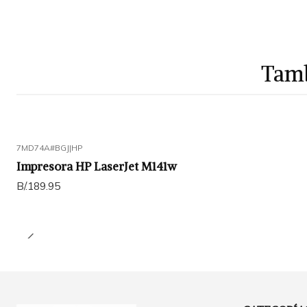
Tamb
7MD74A#BGJ
|
HP
Impresora HP LaserJet M141w
B/.189.95